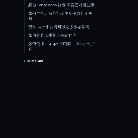
想做 WhatsApp 群发,需要面对哪些事
如何养号让账号能发更多消息且不被
封
限制:从一个账号可以发多少条消息
如何把真实手机连接到程序
如何使用 scrcpy 在电脑上显示手机屏
幕
常见问题
模拟器共享文件夹路径:该参数应填什
么
如何在 Nox / MEmu 模拟器中安装
「通讯录」应用
将许可证重新绑定到另一台电脑
Uni
Messenger
如何手动注册账号
群发速度:在 PC 上每小时/每天能发多
用于 WhatsApp、MAX 和 Instagram 的群发
少
消息及多账号自动化的专业工具。
一个账号可以查多少号码
如何提升群发速度