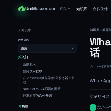
Uni
Messenger
产品
知识库
合作伙伴
知识库
问题
知识库
Wh
产品分区
通用
话
入门
系统要求
1 分钟
更新于
如何试用程序
在 VPS/VDS/服务器/独立服务器上启
Whats
动...
Nox / MEmu 模拟器的配置
群发所需的额外开销
空消息可能
功能
选定一