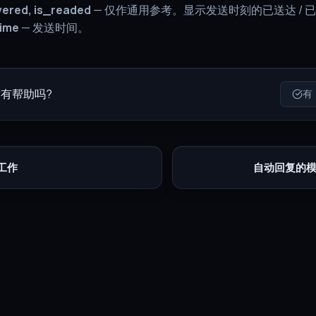
vered, is_readed
— 仅作通用参考。显示发送时刻的已送达 / 
ime
— 发送时间。
有帮助吗?
有
工作
自动回复的