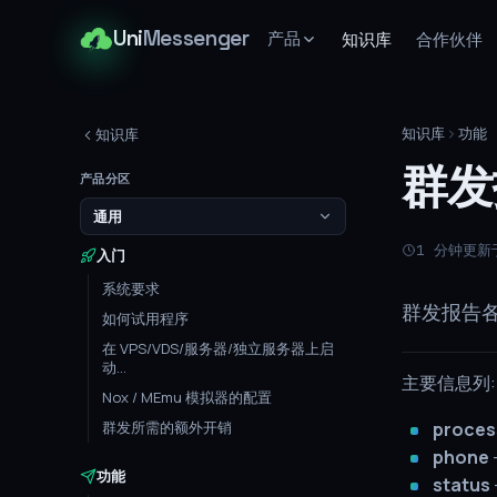
Uni
Messenger
产品
知识库
合作伙伴
知识库
功能
知识库
群发
产品分区
通用
1 分钟
更新于
入门
系统要求
群发报告
如何试用程序
在 VPS/VDS/服务器/独立服务器上启
动...
主要信息列:
Nox / MEmu 模拟器的配置
群发所需的额外开销
proce
phone
功能
status