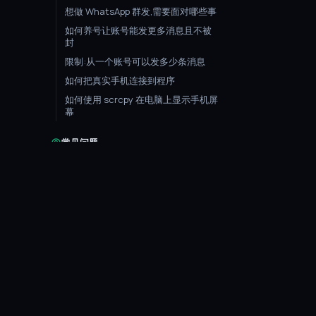
想做 WhatsApp 群发,需要面对哪些事
如何养号让账号能发更多消息且不被
封
限制:从一个账号可以发多少条消息
如何把真实手机连接到程序
如何使用 scrcpy 在电脑上显示手机屏
幕
常见问题
模拟器共享文件夹路径:该参数应填什
么
如何在 Nox / MEmu 模拟器中安装
「通讯录」应用
将许可证重新绑定到另一台电脑
Uni
Messenger
如何手动注册账号
群发速度:在 PC 上每小时/每天能发多
用于 WhatsApp、MAX 和 Instagram 的群发
少
消息及多账号自动化的专业工具。
一个账号可以查多少号码
如何提升群发速度