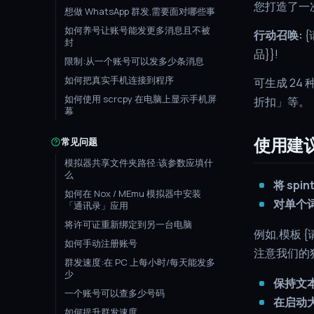
您打造了一
想做 WhatsApp 群发,需要面对哪些事
如何养号让账号能发更多消息且不被
行动召唤:
{
封
品}}!
限制:从一个账号可以发多少条消息
如何把真实手机连接到程序
可生成 24
如何使用 scrcpy 在电脑上显示手机屏
折扣」等。
幕
使用建
常见问题
模拟器共享文件夹路径:该参数应填什
么
将 sp
如何在 Nox / MEmu 模拟器中安装
对单个
「通讯录」应用
将许可证重新绑定到另一台电脑
例如,模板 {
如何手动注册账号
注意我们的
群发速度:在 PC 上每小时/每天能发多
少
保持文本
一个账号可以查多少号码
在启动
如何提升群发速度