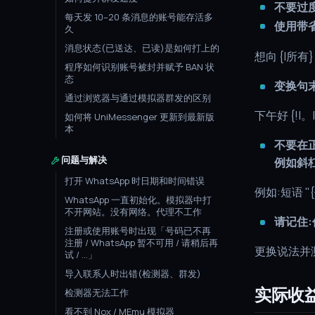
不要过
每天发 10–20 条消息的账号能存活多
使用带省
久
消息状态(已送达、已读)是如何打上的
想向 {|所有
程序如何识别账号被封并赋予 BAN 状
态
变换句
通过浏览器与通过模拟器群发的区别
下午好 {!|。|)
如何将 UniMessenger 更新到最新版
本
不要在正
问题与解决
例如斜杠
打开 WhatsApp 时日期和时间错误
例如:短语 "{
WhatsApp 一直初始化。模拟器中打
不开网站。没有网络。代理不工作
请记住
注册或使用账号时出现「号码已不再
注册 / WhatsApp 暂不可用 / 请稍后再
更换说法并
试 / ...」
导入联系人时出错(检测器、群发)
实际收
检测器无法工作
看不到 Nox / MEmu 模拟器