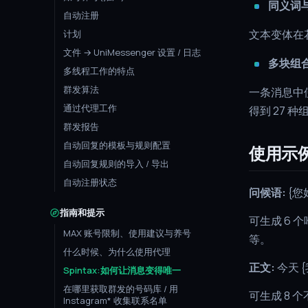
同义词
自动注册
文本变体在
计划
文件 → UniMessenger 设置 / 日志
多块组
多线程工作的特点
群发算法
一条消息中使
通过代理工作
得到 27 种组
群发报告
自动回复的模板与规则配置
使用示
自动回复规则的导入 / 导出
自动注册状态
问候语:
{您
指南和提示
可生成 6 
MAX 账号限制、使用建议与养号
等。
什么时候、为什么使用代理
正文:
今天 
Spintax:如何让消息变得唯一
在哪里获取群发的号码库 / 用
可生成 8
Instagram* 收集联系名单