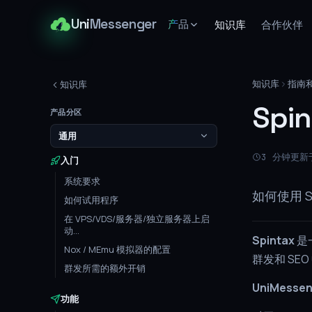
Uni
Messenger
产品
知识库
合作伙伴
知识库
指南
知识库
Sp
产品分区
通用
3 分钟
更新于
入门
系统要求
如何使用 
如何试用程序
在 VPS/VDS/服务器/独立服务器上启
动...
Spintax
是
Nox / MEmu 模拟器的配置
群发和 S
群发所需的额外开销
UniMessen
功能