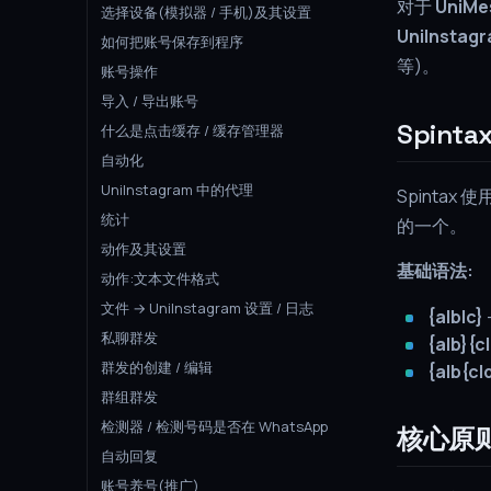
对于
UniMe
选择设备(模拟器 / 手机)及其设置
UniInstag
如何把账号保存到程序
等)。
账号操作
导入 / 导出账号
Spint
什么是点击缓存 / 缓存管理器
自动化
UniInstagram 中的代理
Spinta
统计
的一个。
动作及其设置
基础语法:
动作:文本文件格式
文件 → UniInstagram 设置 / 日志
{a|b|c}
私聊群发
{a|b}{c
群发的创建 / 编辑
{a|b{c|
群组群发
检测器 / 检测号码是否在 WhatsApp
核心原
自动回复
账号养号(推广)