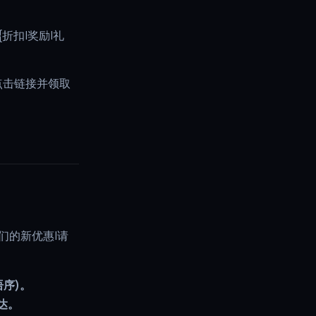
{折扣|奖励|礼
请点击链接并领取
解我们的新优惠|请
语序)。
达。