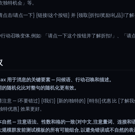
次独特机会」等。
请点击|请点一下} {链接|这个按钮} 并 {领取{折扣|奖励|礼品}|了解
 种行动召唤变体,例如: 「请点一下这个按钮并了解折扣!」、「
议
intax 用于消息的关键要素 — 问候语、行动召唤和描述。
词的随机化比对整句的随机化更有效。
请注意 — |不要错过} {|我们} {新的|独特的} {|特别}优惠 比 {了
独特优惠} 效果更好。
自然 — 注意语法、性数和格的一致(对中文,注意量词、连接和
大规模群发前测试模板的所有可能组合,以避免错误或不自然的表