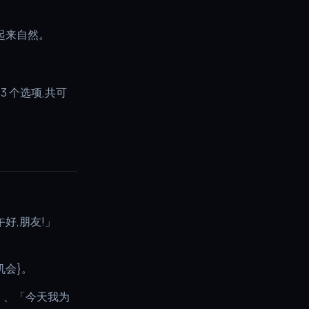
起来自然。
3 个选项,共可
午好,朋友!」
机会}。
」、「今天我为