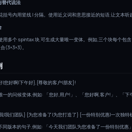
与替代说法
花括号内用竖线 | 分隔。使用近义词和意思接近的短语,让文本听
合
用多个 spintax 块,可生成大量唯一变体。例如,三个块每个包含 
合(3×3×3)。
例
好|您好啊|下午好},{尊敬的客户|朋友}!
个唯一的问候变体,例如: 「您好,用户!」、「您好啊,客户!」、「下
{我|我们团队} {为您准备了|为您打造了} {一份特别优惠|一次独特
 个不同版本的句子,例如: 「今天我们团队为您准备了一份特别优惠