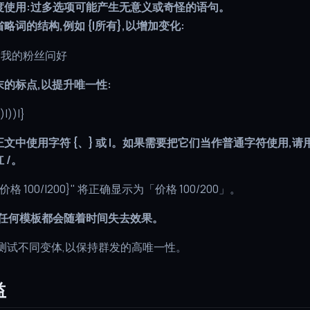
度使用:过多选项可能产生无意义或奇怪的语句。
略词的结构,例如 {|所有},以增加变化:
} 我的粉丝问好
末的标点,以提升唯一性:
|))|}
文中使用字符 {、} 或 |。如果需要把它们当作普通字符使用,请
 /。
价格 100/|200}" 将正确显示为「价格 100/200」。
:任何模板都会随着时间失去效果。
测试不同变体,以保持群发的高唯一性。
益