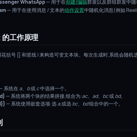
ssenger WhatsApp
— 用于在
创建/编辑
群发以及群组群发中随
ram
— 用于在使用消息 / 文本的
动作设置
中随机化消息(例如 Reel
ax 的工作原理
x 使用花括号 {} 和竖线 | 来构造可变文本块。每次生成时,系统会随
— 系统在
a
、
b
或
c
中选择一个。
|d}
— 系统将两个块的结果拼接,组合为:
ac
、
ad
、
bc
或
bd
。
d}}
— 系统使用嵌套选项:选
a
,或选
bc
、
bd
组合中的一个。
则