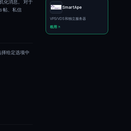
机化消息。 对于
SmartApe
s 帖、私信
VPS/VDS 和独立服务器
租用
机选择给定选项中