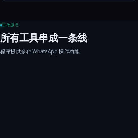
工作原理
所有工具串成一条线
程序提供多种 WhatsApp 操作功能。
自动注册器
通过可用的短信激活服务自动注册 WhatsApp 账
号,任何短信服务都可以接入。注册流程有多种设
置:如何验证号码(短信、电话……)。窗口显示当前
注册状态以及每次尝试的统计。
账户预热