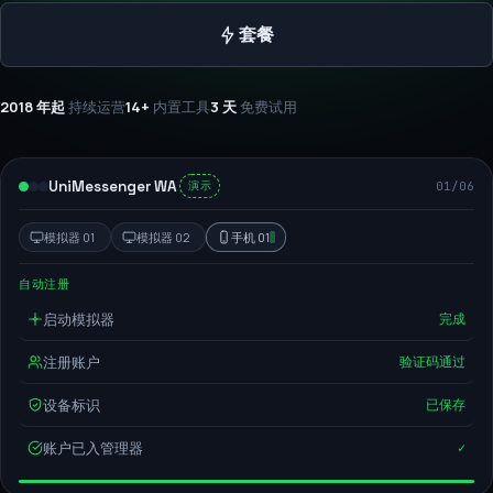
套餐
2018 年起
持续运营
14+
内置工具
3 天
免费试用
UniMessenger WA
01
/
06
演示
模拟器 01
模拟器 02
手机 01
自动注册
启动模拟器
完成
注册账户
验证码通过
设备标识
已保存
账户已入管理器
✓