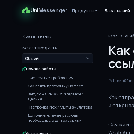
Uni
Messenger
Продукты
База знаний
База знани
База знаний
Как
РАЗДЕЛ ПРОДУКТА
Общий
ссы
Начало работы
Системные требования
1 мин
Обно
Как взять программу на тест
Запуск на VPS/VDS/Сервере/
Как отпра
Дедике...
и открыв
Настройка Nox / MEmu эмулятора
Дополнительные расходы
необходимые для рассылки
Ссылки и н
WhatsApp, 
Функционал