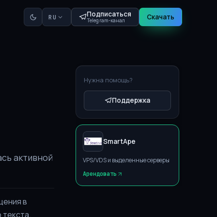
Подписаться
Скачать
RU
Telegram-канал
Нужна помощь?
Поддержка
SmartApe
ась активной
VPS/VDS и выделенные серверы
Арендовать
щения в
 текста.