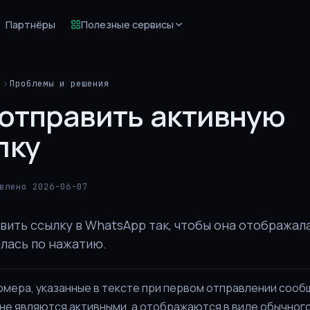
Партнёры
Полезные сервисы
й
Проблемы и решения
 отправить активную
лку
влено 2026-06-07
вить ссылку в WhatsApp так, чтобы она отображал
алась по нажатию.
омера, указанные в тексте при первом отправлении сооб
не являются активными, а отображаются в виде обычного