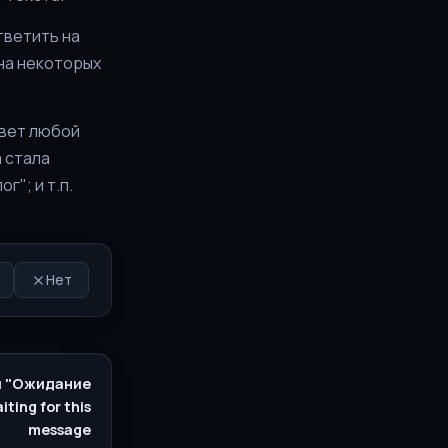
тветить на
 на некоторых
твет любой
а стала
г"; и т.п.
Нет
и "Ожидание
ting for this
message