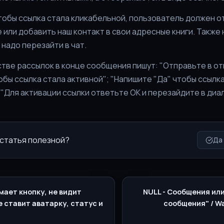
тобы ссылка стала кликабельной, пользователь должен о
или добавить наш контакт в свои адресные книги. Также
надо перезайти в чат.
тве рассылок в конце сообщения пишут: "Отправьте в о
обы ссылка стала активной"; "Напишите "Да" чтобы ссылк
 "Для активации ссылки ответьте ОК и перезайдите в диало
 статья полезной?
Да
мает кнопку, не видит
NULL - Сообщения ил
е ставит аватарку, статус и
сообщения" / Wai