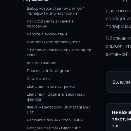
Выбор устройства (эмулятор /
Для того ч
телефон) и его настройки
сообщение 
Как сохранить аккаунт в
телефонах 
программу
Работа с аккаунтами
В большинс
Импорт / Экспорт аккаунтов
символ, чт
Что такое кэш кликов / Менеджер
активной";
кэша
Автоматизация
Прокси в UniInstagram
Статистика
Была ли
Действия и их настройки
Действия: форматы текстовых
файлов
Файл → Настройки UniInstagram /
Лог
Не нажи
текст, н
Рассылка личных сообщений
т.п.
Создание / Редактирование