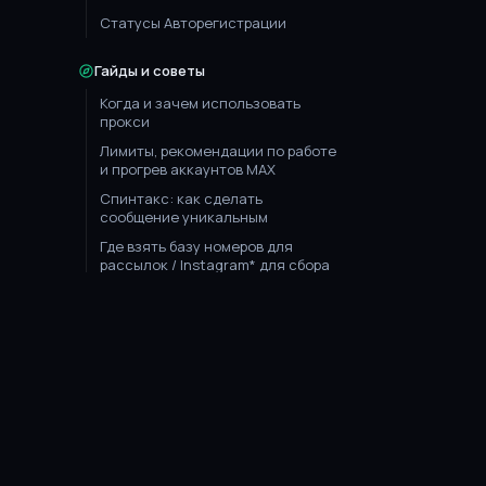
Статусы Авторегистрации
Гайды и советы
Когда и зачем использовать
прокси
Лимиты, рекомендации по работе
и прогрев аккаунтов MAX
Спинтакс: как сделать
сообщение уникальным
Где взять базу номеров для
рассылок / Instagram* для сбора
базы
С чем предстоит работать, если
хотите заниматься рассылкой в
WhatsApp
Как прогревать аккаунты, чтобы с
них отправлялось больше
Uni
Messenger
сообщений и они не банились
Лимиты: сколько можно
рассылать с одного аккаунта
Профессиональные инструменты для