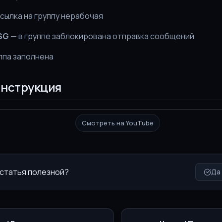
сылка на группу нерабочая
SG
— в группе заблокирована отправка сообщений
ппа заполнена
нструкция
Смотреть на YouTube
 статья полезной?
Да