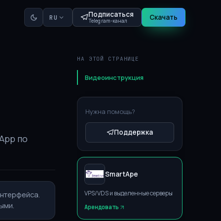
Подписаться
Скачать
RU
Telegram-канал
НА ЭТОЙ СТРАНИЦЕ
Видеоинструкция
Нужна помощь?
Поддержка
App по
SmartApe
VPS/VDS и выделенные серверы
интерфейса.
ыми.
Арендовать