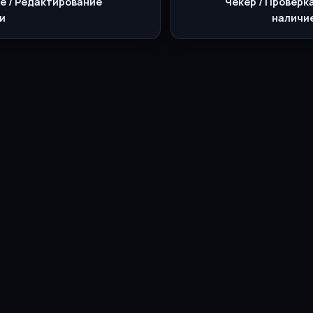
е / Редактирование
Чекер / Проверк
и
наличие