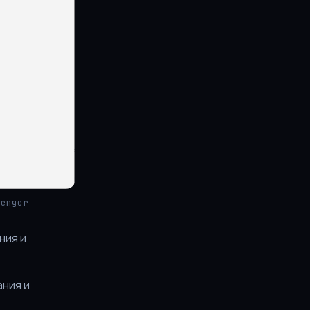
senger
ния и
ания и