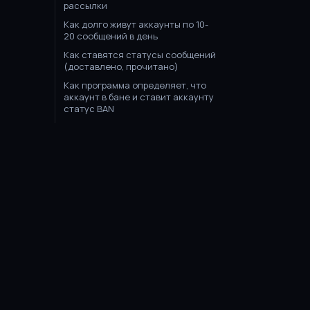
рассылки
Как долго живут аккаунты по 10-
20 сообщений в день
Как ставятся статусы сообщений
(доставлено, прочитано)
Как программа определяет, что
аккаунт в бане и ставит аккаунту
статус BAN
Разница между рассылкой через
браузер и эмулятор
Как обновить UniMessenger до
последней версии
Проблемы и решения
Uni
Messenger
Неверные дата и время при
открытии WhatsApp
Профессиональные инструменты для
Бесконечная инициализация в
WhatsApp. Не открываются сайты
массовых рассылок и автоматизации
в эмуляторе. Нет интернета. Не
мультиаккаунтинга в WhatsApp, MAX и
работают прокси
Instagram.
Сообщения "Номер больше не