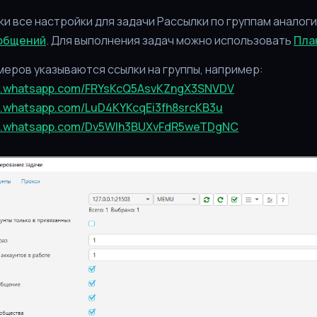
и все настройки для задачи Рассылки по группам аналог
общений
. Для выполнения задач можно использовать
Пла
еров указываются ссылки на группы, например:
hat.whatsapp.com/FRYsKcQ5AsvKZngX3SNVDV
at.whatsapp.com/LuD4KYKcqEi3fh8srcKB3u
hat.whatsapp.com/Dv5WIh3BUXvFdR5weTDgNC