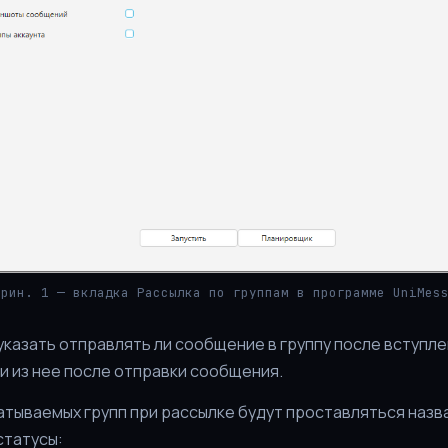
крин. 1 — вкладка Рассылка по группам в программе UniMes
казать отправлять ли сообщение в группу после вступле
и из нее после отправки сообщения.
тываемых групп при рассылке будут проставляться назв
статусы: