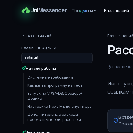
Uni
Messenger
Продукты
База знаний
База знани
База знаний
Рас
РАЗДЕЛ ПРОДУКТА
Общий
1 мин
Обно
Начало работы
Системные требования
Инструкци
Как взять программу на тест
ссылкам-
Запуск на VPS/VDS/Сервере/
Дедике...
Настройка Nox / MEmu эмулятора
Дополнительные расходы
В отде
необходимые для рассылки
Основн
Функционал