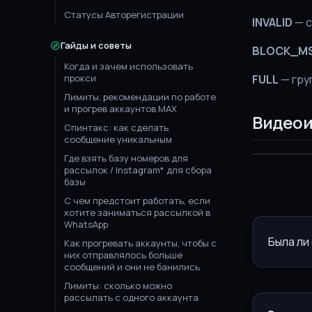
Статусы Авторегистрации
INVALID
— с
Гайды и советы
BLOCK_M
Когда и зачем использовать
прокси
FULL
— гру
Лимиты, рекомендации по работе
и прогрев аккаунтов MAX
Видеои
Спинтакс: как сделать
сообщение уникальным
Где взять базу номеров для
рассылок / Instagram* для сбора
базы
С чем предстоит работать, если
хотите заниматься рассылкой в
WhatsApp
Была ли
Как прогревать аккаунты, чтобы с
них отправлялось больше
сообщений и они не банились
Лимиты: сколько можно
рассылать с одного аккаунта