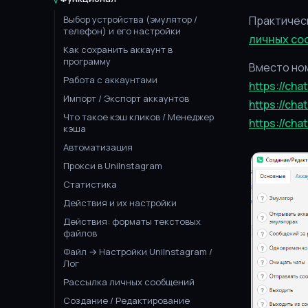
Выбор устройства (эмулятор /
Практическ
телефон) и его настройки
личных со
Как сохранить аккаунт в
программу
Вместо ном
Работа с аккаунтами
https://c
Импорт / Экспорт аккаунтов
https://ch
Что такое кэш кликов / Менеджер
https://c
кэша
Автоматизация
Прокси в UniInstagram
Статистика
Действия и их настройки
Действия: форматы текстовых
файлов
Файл → Настройки UniInstagram /
Лог
Рассылка личных сообщений
Создание / Редактирование