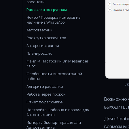
рассылки
Рассылка по группам
Чекер / Проверка номеров на
наличие в WhatsApp
Автоответчик
Раскрутка аккаунтов
Авторегистрация
Планировщик
Файл → Настройки UniMessenger
/ Лог
Особенности многопоточной
работы
С
Алгоритм рассылки
Работа через прокси
Возможно у
Отчет по рассылке
выходить л
Настройка шаблона и правил для
Автоответчика
Для обраба
Импорт / Экспорт правил для
возможны 
Автоответчика