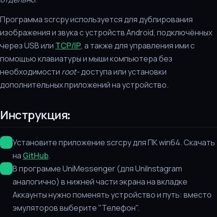
Программа scrcpy используется для дублирования
изображения и звука с устройств Android, подключённых
через USB или
TCP/IP
, а также для управления ими с
помощью клавиатуры и мыши компьютера без
необходимости
root-
доступа или установки
дополнительных приложений на устройство.
Инструкция:
Установите приложение scrcpy для ПК win64. Скачать
на
GitHub
.
В программе UniMessenger (для UniInstagram
аналогично) в нижней части экрана на вкладке
Аккаунты нужно поменять устройство и путь: вместо
эмуляторов выберите "Телефон".