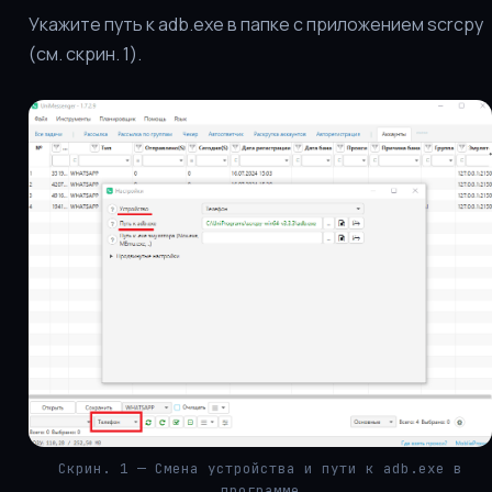
Укажите путь к adb.exe в папке с приложением scrcpy
(см. скрин. 1).
Скрин. 1 — Смена устройства и пути к adb.exe в
программе