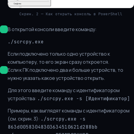
Скрин. 2 — Как открыть консоль в PowerShell
В открытой консоли введите команду:
./scrcpy.exe
Если подключено только одно устройство к
компьютеру, то его экран сразу откроется.
Если к ПК подключено два и больше устройств, то
нужно указать какое устройство открыть.
Для этого введите команду с идентификатором
устройства:
./scrcpy.exe -s [Идентификатор]
Примеры, как выглядят команды с идентификатором
(см. скрин. 3):
./scrcpy.exe -s
863d00583048303634510621d288bb