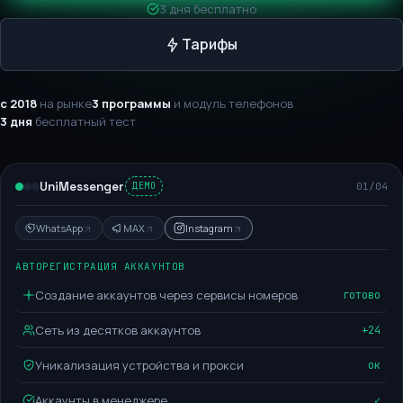
3 дня бесплатно
Тарифы
с 2018
на рынке
3 программы
и модуль телефонов
3 дня
бесплатный тест
UniMessenger
01
/
04
ДЕМО
WhatsApp
MAX
Instagram
АВТОРЕГИСТРАЦИЯ АККАУНТОВ
Создание аккаунтов через сервисы номеров
готово
Сеть из десятков аккаунтов
+24
Уникализация устройства и прокси
ок
Аккаунты в менеджере
✓