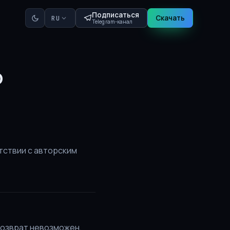
Подписаться
Скачать
RU
Telegram-канал
о
тствии с авторским
возврат невозможен,