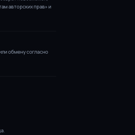
там авторских прав» и
или обмену согласно
а.