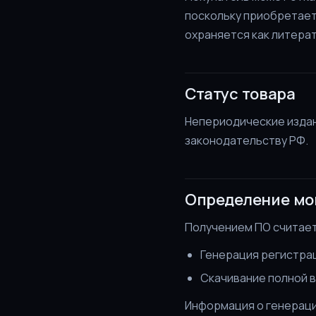
поскольку приобретает
охраняется как литера
Статус товара
Непериодические издан
законодательству РФ.
Определение мо
Получением ПО считает
Генерация регистрац
Скачивание полной 
Информация о генераци