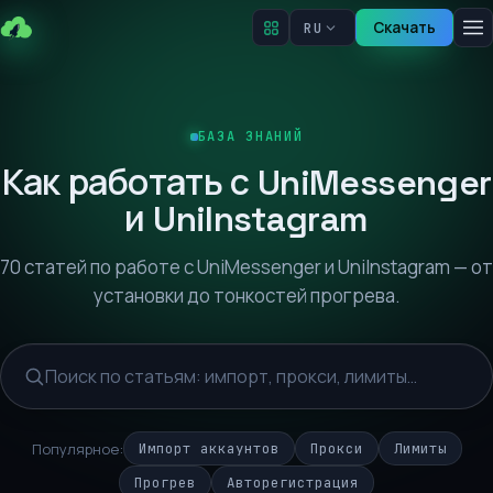
Скачать
RU
БАЗА ЗНАНИЙ
Как работать с UniMessenger
и UniInstagram
70 статей по работе с UniMessenger и UniInstagram — от
установки до тонкостей прогрева.
Популярное:
Импорт аккаунтов
Прокси
Лимиты
Прогрев
Авторегистрация