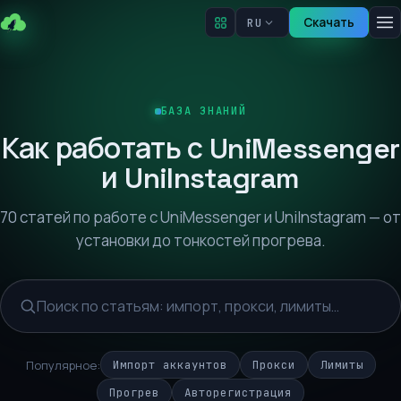
Скачать
RU
БАЗА ЗНАНИЙ
Как работать с UniMessenger
и UniInstagram
70 статей по работе с UniMessenger и UniInstagram — от
установки до тонкостей прогрева.
Популярное:
Импорт аккаунтов
Прокси
Лимиты
Прогрев
Авторегистрация