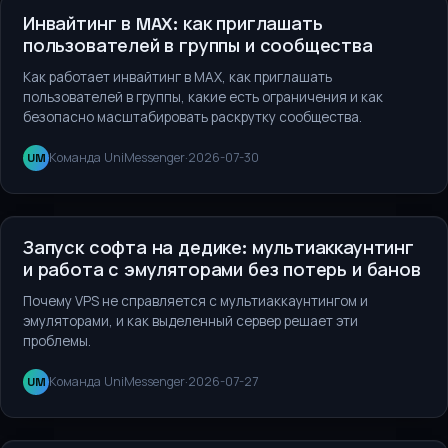
Рассылки и продвижение
Инвайтинг в MAX: как приглашать
пользователей в группы и сообщества
Как работает инвайтинг в MAX, как приглашать
пользователей в группы, какие есть ограничения и как
безопасно масштабировать раскрутку сообщества.
Команда UniMessenger
·
2026-07-30
UM
Сервисы и инструменты
Запуск софта на дедике: мультиаккаунтинг
и работа с эмуляторами без потерь и банов
Почему VPS не справляется с мультиаккаунтингом и
эмуляторами, и как выделенный сервер решает эти
проблемы.
Команда UniMessenger
·
2026-07-27
UM