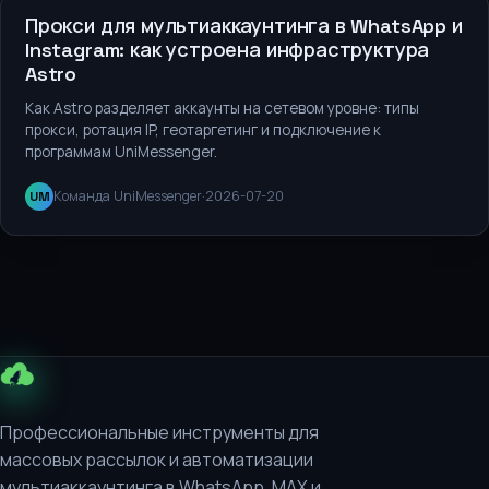
Сервисы и инструменты
Прокси для мультиаккаунтинга в WhatsApp и
Instagram: как устроена инфраструктура
Astro
Как Astro разделяет аккаунты на сетевом уровне: типы
прокси, ротация IP, геотаргетинг и подключение к
программам UniMessenger.
Команда UniMessenger
·
2026-07-20
UM
Профессиональные инструменты для
массовых рассылок и автоматизации
мультиаккаунтинга в WhatsApp, MAX и