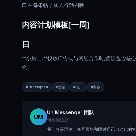
▢ 在每条帖子加入行动召唤
内容计划模板(一周)
日
**小贴士:**投放广告或与网红合作时,置顶包含核
么。
#
Instagram
#
营销
#
推广
#
内容
UniMessenger 团队
UM
博客编辑部
我们分享群发、账号预热和即时通讯自动化的