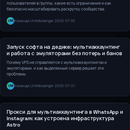
пользователей в группы, какие есть ограничения и как
безопасно масштабировать раскрутку сообщества.
Команда UniMessenger
·
2026-07-30
UM
Сервисы и инструменты
Запуск софта на дедике: мультиаккаунтинг
и работа с эмуляторами без потерь и банов
Почему VPS не справляется с мультиаккаунтингом и
эмуляторами, и как выделенный сервер решает эти
проблемы.
Команда UniMessenger
·
2026-07-27
UM
Сервисы и инструменты
Прокси для мультиаккаунтинга в WhatsApp и
Instagram: как устроена инфраструктура
Astro