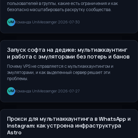
пользователей в группы, какие есть ограничения и как
безопасно масштабировать раскрутку сообщества.
Команда UniMessenger
·
2026-07-30
UM
Сервисы и инструменты
Запуск софта на дедике: мультиаккаунтинг
и работа с эмуляторами без потерь и банов
Почему VPS не справляется с мультиаккаунтингом и
эмуляторами, и как выделенный сервер решает эти
проблемы.
Команда UniMessenger
·
2026-07-27
UM
Сервисы и инструменты
Прокси для мультиаккаунтинга в WhatsApp и
Instagram: как устроена инфраструктура
Astro