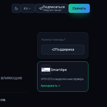
Подписаться
Скачать
RU
Telegram-канал
Нужна помощь?
Поддержка
SmartApe
, влияющие
VPS/VDS и выделенные серверы
Арендовать
ов.