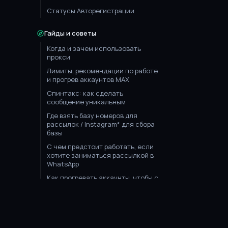
Статусы Авторегистрации
Гайды и советы
Когда и зачем использовать
прокси
Лимиты, рекомендации по работе
и прогрев аккаунтов MAX
Спинтакс: как сделать
сообщение уникальным
Где взять базу номеров для
рассылок / Instagram* для сбора
базы
С чем предстоит работать, если
хотите заниматься рассылкой в
WhatsApp
Как прогревать аккаунты, чтобы с
них отправлялось больше
сообщений и они не банились
Лимиты: сколько можно
рассылать с одного аккаунта