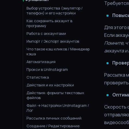
Требуется 
Выбор устройства (эмулятор /
телефон) и его настройки
Повыси
Как сохранить аккаунт в
программу
Для этого 
Работа с аккаунтами
Если аккау
Импорт / Экспорт аккаунтов
Помните, ч
Что такое кэш кликов / Менеджер
аккаунта и
кэша
Автоматизация
Провер
Прокси в UniInstagram
Рассылка 
Статистика
проверить 
Действия и их настройки
Действия: форматы текстовых
Оптими
файлов
Файл → Настройки UniInstagram /
Скорость 
Лог
отправляю
Рассылка личных сообщений
видеосооб
Создание / Редактирование