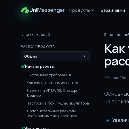
Uni
Messenger
Продукты
База знаний
База знани
База знаний
Как
РАЗДЕЛ ПРОДУКТА
Общий
рас
Начало работы
Системные требования
1 мин
Обно
Как взять программу на тест
Запуск на VPS/VDS/Сервере/
Основные
Дедике...
на произ
Настройка Nox / MEmu эмулятора
Дополнительные расходы
необходимые для рассылки
Увелич
Функционал