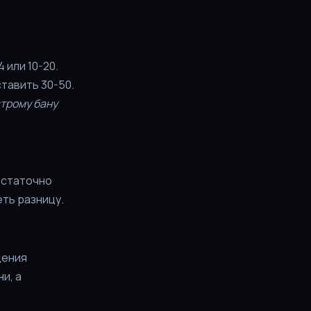
 или 10-20.
ставить 30-50.
строму бану
остаточно
еть разницу.
щения
и, а