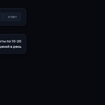
Нет
нты по 10-20
ений в день