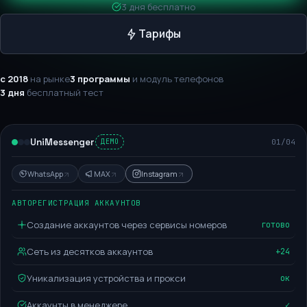
3 дня бесплатно
Тарифы
с 2018
на рынке
3 программы
и модуль телефонов
3 дня
бесплатный тест
UniMessenger
01
/
04
ДЕМО
WhatsApp
MAX
Instagram
АВТОРЕГИСТРАЦИЯ АККАУНТОВ
Создание аккаунтов через сервисы номеров
готово
Сеть из десятков аккаунтов
+24
Уникализация устройства и прокси
ок
Аккаунты в менеджере
✓